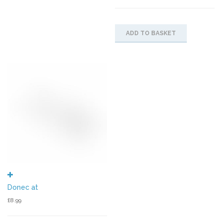
price
price
was:
is:
£19.99.
£4.99.
ADD TO BASKET
Donec at
£
8.99