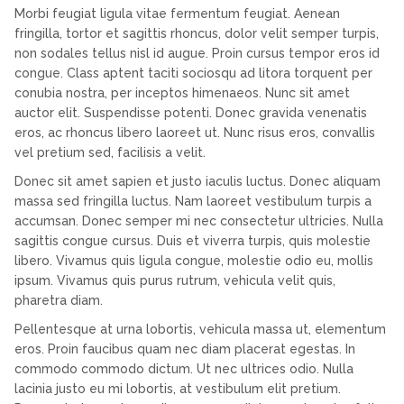
Morbi feugiat ligula vitae fermentum feugiat. Aenean
fringilla, tortor et sagittis rhoncus, dolor velit semper turpis,
non sodales tellus nisl id augue. Proin cursus tempor eros id
congue. Class aptent taciti sociosqu ad litora torquent per
conubia nostra, per inceptos himenaeos. Nunc sit amet
auctor elit. Suspendisse potenti. Donec gravida venenatis
eros, ac rhoncus libero laoreet ut. Nunc risus eros, convallis
vel pretium sed, facilisis a velit.
Donec sit amet sapien et justo iaculis luctus. Donec aliquam
massa sed fringilla luctus. Nam laoreet vestibulum turpis a
accumsan. Donec semper mi nec consectetur ultricies. Nulla
sagittis congue cursus. Duis et viverra turpis, quis molestie
libero. Vivamus quis ligula congue, molestie odio eu, mollis
ipsum. Vivamus quis purus rutrum, vehicula velit quis,
pharetra diam.
Pellentesque at urna lobortis, vehicula massa ut, elementum
eros. Proin faucibus quam nec diam placerat egestas. In
commodo commodo dictum. Ut nec ultrices odio. Nulla
lacinia justo eu mi lobortis, at vestibulum elit pretium.