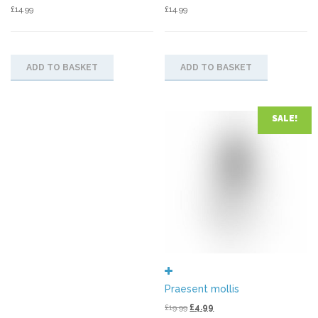
£
14.99
£
14.99
ADD TO BASKET
ADD TO BASKET
SALE!
Praesent mollis
Original
Current
£
19.99
£
4.99